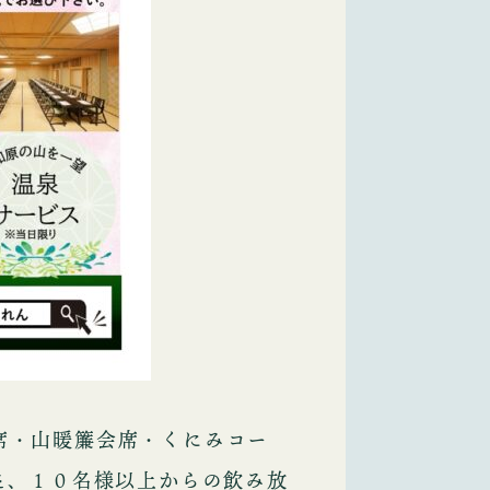
席・山暖簾会席・くにみコー
た、１０名様以上からの飲み放