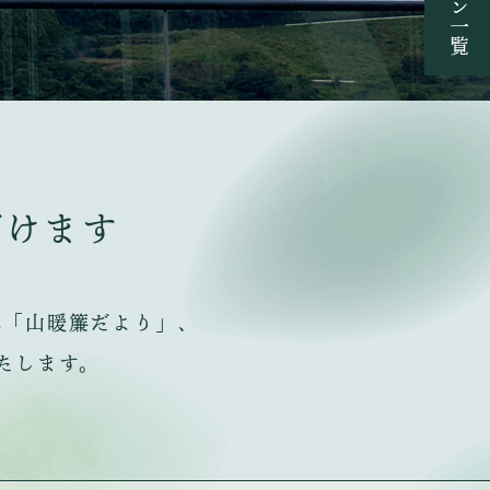
だけます
誌「山暖簾だより」、
たします。