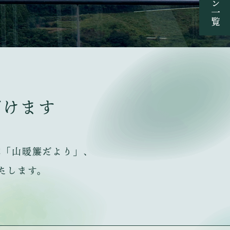
だけます
誌「山暖簾だより」、
たします。