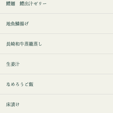
鱧麺 鱧出汁ゼリー
地魚鱗揚げ
長崎和牛蒸籠蒸し
生姜汁
なめろうご飯
床漬け