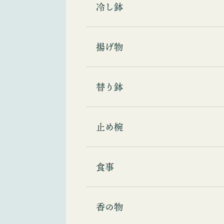
冷し鉢
揚げ物
替り鉢
止め椀
食事
香の物